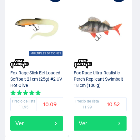
MULTIPLES OPCIONES
Fox Rage Slick Eel Loaded
Fox Rage Ultra-Realistic
Softbait 21cm (25g) #2 UV
Perch Replicant Swimbait
Hot Olive
18 cm (100 g)
Precio de lista
Precio de lista
10.09
10.52
11.95
11.99
Ver
Ver