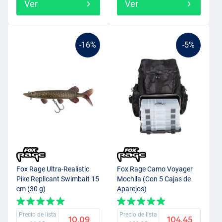
Ver
Ver
-16%
-5%
Fox Rage Ultra-Realistic
Fox Rage Camo Voyager
Pike Replicant Swimbait 15
Mochila (Con 5 Cajas de
cm (30 g)
Aparejos)
Precio de lista
Precio de lista
10.09
104.45