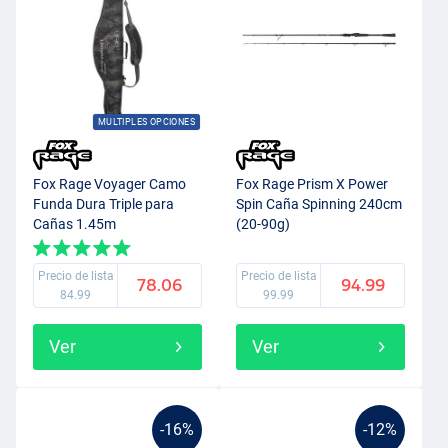
MULTIPLES OPCIONES
Fox Rage Voyager Camo
Fox Rage Prism X Power
Funda Dura Triple para
Spin Caña Spinning 240cm
Cañas 1.45m
(20-90g)
Precio de lista
Precio de lista
78.06
94.99
84.99
99.99
Ver
Ver
-16%
-12%