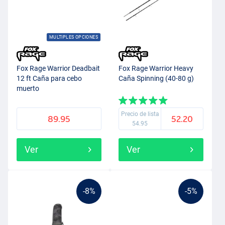
MULTIPLES OPCIONES
Fox Rage Warrior Deadbait
Fox Rage Warrior Heavy
12 ft Caña para cebo
Caña Spinning (40-80 g)
muerto
Precio de lista
89.95
52.20
54.95
Ver
Ver
-8%
-5%