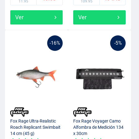
11.95
109.95
Ver
Ver
-16%
-5%
Fox Rage Ultra-Realistic
Fox Rage Voyager Camo
Roach Replicant Swimbait
Alfombra de Medición 134
14 cm (45 g)
x 30cm