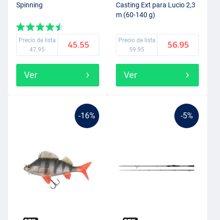
Spinning
Casting Ext para Lucio 2,3
m (60-140 g)
Precio de lista
Precio de lista
45.55
56.95
47.95
59.95
Ver
Ver
-16%
-5%