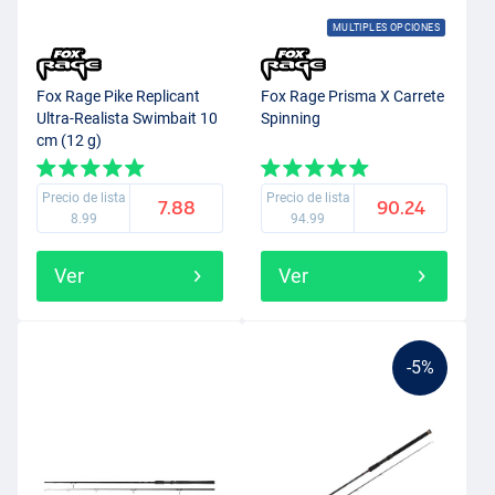
MULTIPLES OPCIONES
Fox Rage Pike Replicant
Fox Rage Prisma X Carrete
Ultra-Realista Swimbait 10
Spinning
cm (12 g)
Precio de lista
Precio de lista
7.88
90.24
8.99
94.99
Ver
Ver
-5%