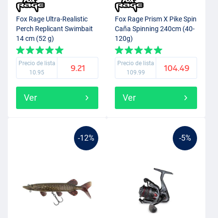
Fox Rage Ultra-Realistic
Fox Rage Prism X Pike Spin
Perch Replicant Swimbait
Caña Spinning 240cm (40-
14 cm (52 g)
120g)
Precio de lista
Precio de lista
9.21
104.49
10.95
109.99
Ver
Ver
-12%
-5%