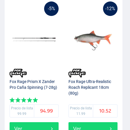
-5%
-12%
Fox Rage Prism X Zander
Fox Rage Ultra-Realistic
Pro Caña Spinning (7-28g)
Roach Replicant 18cm
(80g)
Precio de lista
Precio de lista
94.99
10.52
99.99
11.99
Ver
Ver