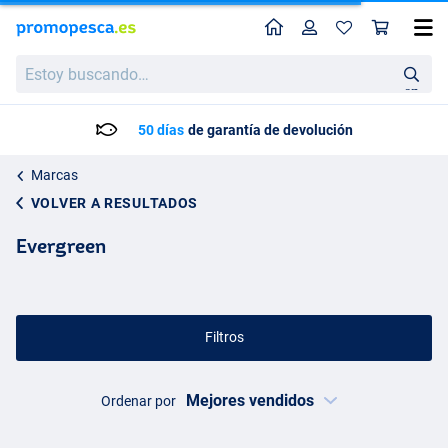
Perfil
Ces
Estoy
buscando…
en
50 días
de garantía de devolución
Marcas
VOLVER A RESULTADOS
Evergreen
Filtros
Ordenar por