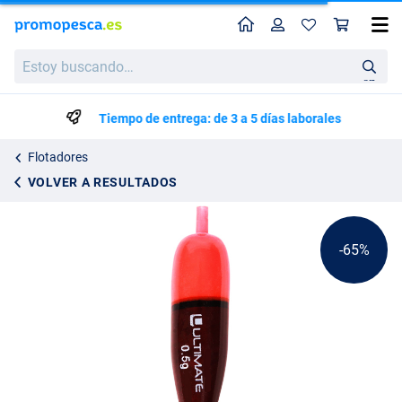
Perfil
Ces
Ultimate Classic Inline Float
Precio de lista
Estoy
0.89
buscando…
2.50
en
Tiempo de entrega: de 3 a 5 días laborales
Flotadores
VOLVER A RESULTADOS
-65%