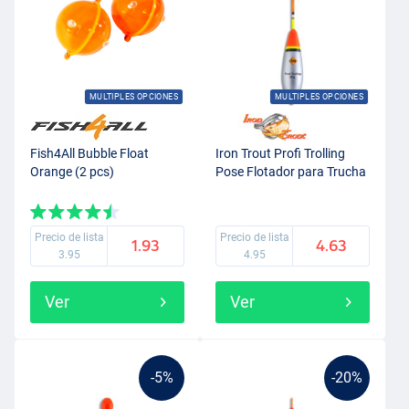
MULTIPLES OPCIONES
MULTIPLES OPCIONES
Fish4All Bubble Float
Iron Trout Profi Trolling
Orange (2 pcs)
Pose Flotador para Trucha
Precio de lista
Precio de lista
1.93
4.63
3.95
4.95
Ver
Ver
-5%
-20%