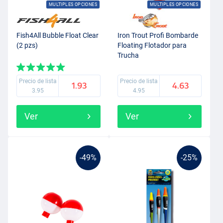
MULTIPLES OPCIONES
MULTIPLES OPCIONES
Fish4All Bubble Float Clear
Iron Trout Profi Bombarde
(2 pzs)
Floating Flotador para
Trucha
Precio de lista
Precio de lista
1.93
4.63
3.95
4.95
Ver
Ver
-49%
-25%