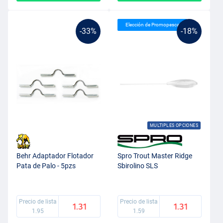
Elección de Promopesca
-33%
-18%
MULTIPLES OPCIONES
Behr Adaptador Flotador
Spro Trout Master Ridge
Pata de Palo - 5pzs
Sbirolino SLS
Precio de lista
Precio de lista
1.31
1.31
1.95
1.59