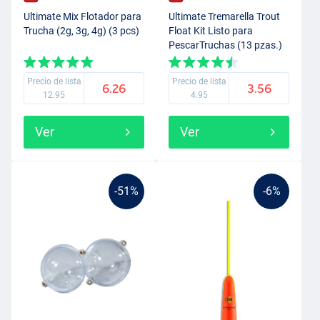
Ultimate Mix Flotador para
Ultimate Tremarella Trout
Trucha (2g, 3g, 4g) (3 pcs)
Float Kit Listo para
PescarTruchas (13 pzas.)
Precio de lista
Precio de lista
6.26
3.56
12.95
4.95
Ver
Ver
-51%
-6%