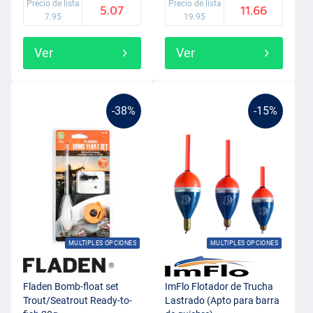
Precio de lista
Precio de lista
5.07
11.66
7.95
19.95
Ver
Ver
-38%
-15%
MULTIPLES OPCIONES
MULTIPLES OPCIONES
Fladen Bomb-float set
ImFlo Flotador de Trucha
Trout/Seatrout Ready-to-
Lastrado (Apto para barra