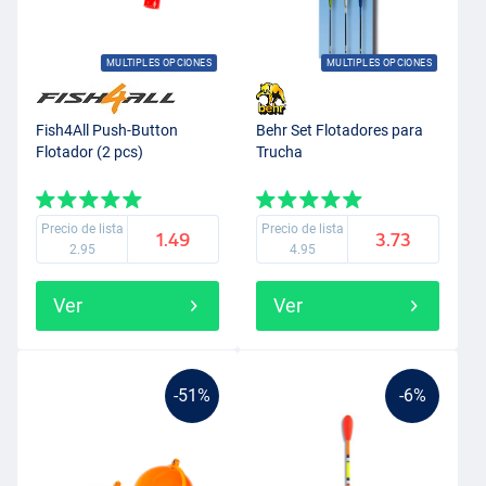
MULTIPLES OPCIONES
MULTIPLES OPCIONES
Fish4All Push-Button
Behr Set Flotadores para
Flotador (2 pcs)
Trucha
Precio de lista
Precio de lista
1.49
3.73
2.95
4.95
Ver
Ver
-51%
-6%