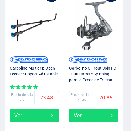
Garbolino Multigrip Open
Garbolino G-Trout Spin FD
Feeder Support Adjustable
1000 Carrete Spinning
para la Pesca de Trucha
Precio de lista
Precio de lista
73.48
20.85
82.90
21.95
Ver
Ver