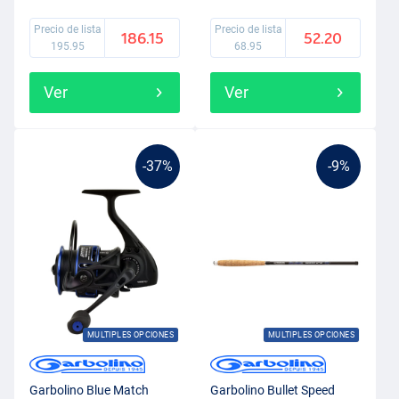
Precio de lista
Precio de lista
186.15
52.20
195.95
68.95
Ver
Ver
-37%
-9%
MULTIPLES OPCIONES
MULTIPLES OPCIONES
Garbolino Blue Match
Garbolino Bullet Speed