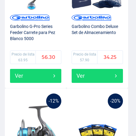
Garbolino G-Pro Series
Garbolino Combo Deluxe
Feeder Carrete para Pez
Set de Almacenamiento
Blanco 5000
Precio de lista
Precio de lista
56.30
34.25
63.95
57.90
Ver
Ver
-12%
-20%