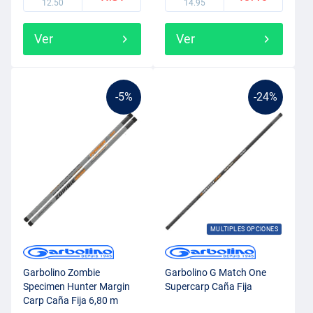
12.50
14.95
Ver
Ver
-5%
-24%
MULTIPLES OPCIONES
Garbolino Zombie
Garbolino G Match One
Specimen Hunter Margin
Supercarp Caña Fija
Carp Caña Fija 6,80 m