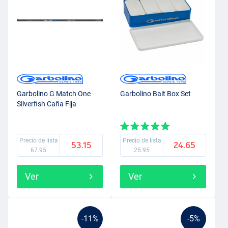
Garbolino G Match One
Garbolino Bait Box Set
Silverfish Caña Fija
Precio de lista
Precio de lista
53.15
24.65
67.95
25.95
Ver
Ver
-11%
-5%