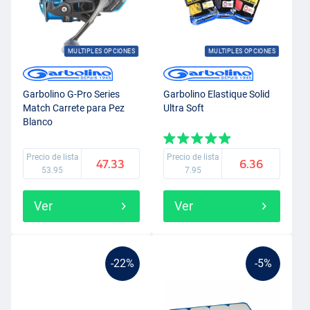
MULTIPLES OPCIONES
MULTIPLES OPCIONES
Garbolino G-Pro Series
Garbolino Elastique Solid
Match Carrete para Pez
Ultra Soft
Blanco
Precio de lista
Precio de lista
47.33
6.36
53.95
7.95
Ver
Ver
-22%
-5%