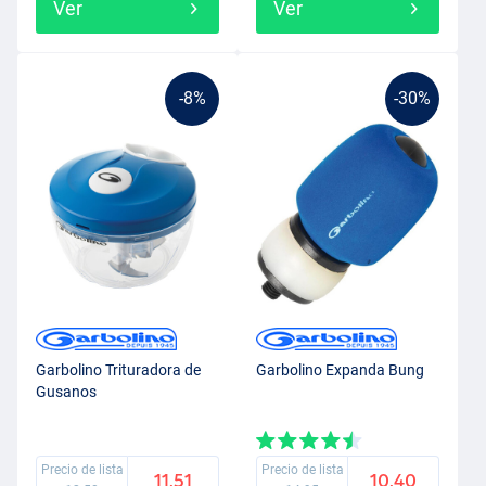
Ver
Ver
-8%
-30%
Garbolino Trituradora de
Garbolino Expanda Bung
Gusanos
Precio de lista
Precio de lista
11.51
10.40