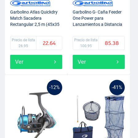
Garbolino Atlas Quickdry
Garbolino G- Caña Feeder
Match Sacadera
One Power para
Rectangular 2,5 m (45x35
Lanzamientos a Distancia
cm)
3,90 m (5-150 g) (3-
tramos)
Precio de lista
Precio de lista
22.64
85.38
26.95
100.95
Ver
Ver
-12%
-41%