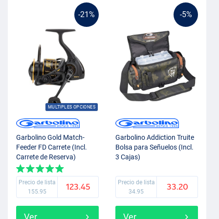
-21%
-5%
MULTIPLES OPCIONES
Garbolino Gold Match-
Garbolino Addiction Truite
Feeder FD Carrete (Incl.
Bolsa para Señuelos (Incl.
Carrete de Reserva)
3 Cajas)
Precio de lista
Precio de lista
123.45
33.20
155.95
34.95
Ver
Ver