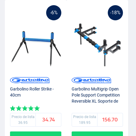
-6%
-18%
Garbolino Roller Strike -
Garbolino Multigrip Open
40cm
Pole Support Competition
Reversible XL Soporte de
Caña fija D25-D36
Precio de lista
Precio de lista
34.74
156.70
36.95
189.95