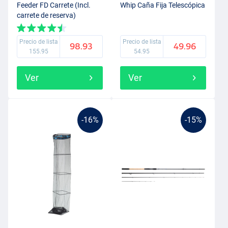
Feeder FD Carrete (Incl.
Whip Caña Fija Telescópica
carrete de reserva)
Precio de lista
Precio de lista
98.93
49.96
155.95
54.95
Ver
Ver
-16%
-15%