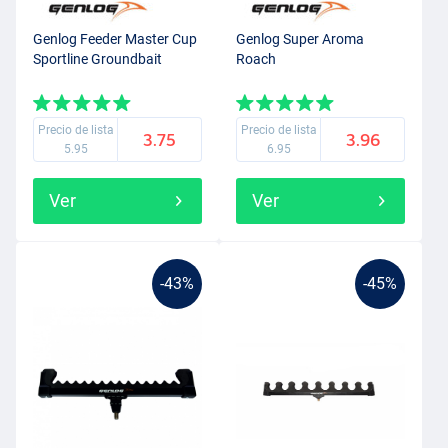
Genlog Feeder Master Cup
Genlog Super Aroma
Sportline Groundbait
Roach
Precio de lista
Precio de lista
3.75
3.96
5.95
6.95
Ver
Ver
-43%
-45%