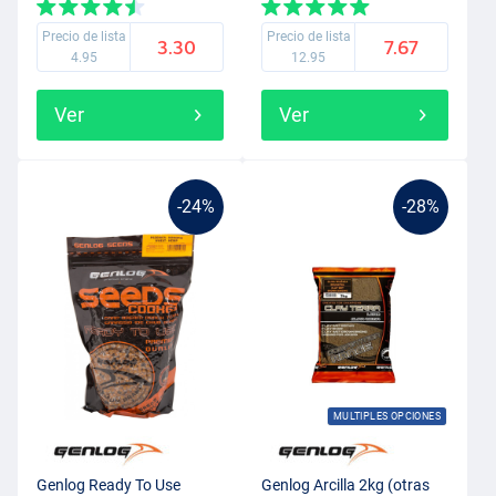
Precio de lista
Precio de lista
3.30
7.67
4.95
12.95
Ver
Ver
-24%
-28%
MULTIPLES OPCIONES
Genlog Ready To Use
Genlog Arcilla 2kg (otras