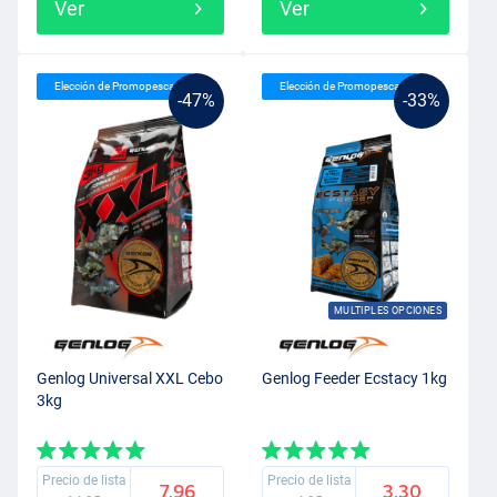
Ver
Ver
Elección de Promopesca
Elección de Promopesca
-47%
-33%
MULTIPLES OPCIONES
Genlog Universal XXL Cebo
Genlog Feeder Ecstacy 1kg
3kg
Precio de lista
Precio de lista
7.96
3.30