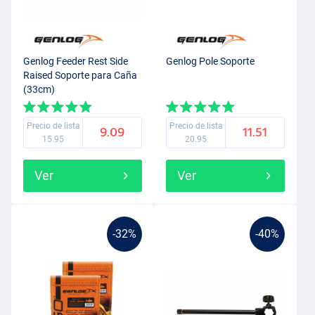
Genlog Feeder Rest Side
Genlog Pole Soporte
Raised Soporte para Caña
(33cm)
Precio de lista
Precio de lista
9.09
11.51
15.95
20.95
Ver
Ver
-32%
-40%