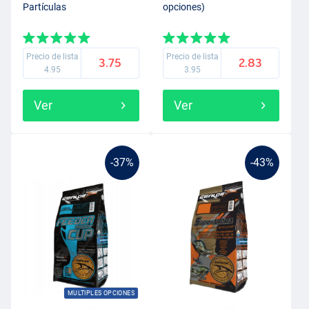
Partículas
opciones)
Precio de lista
Precio de lista
3.75
2.83
4.95
3.95
Ver
Ver
-37%
-43%
MULTIPLES OPCIONES