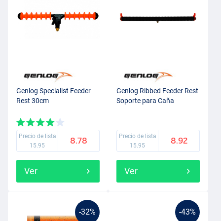
Genlog Specialist Feeder
Genlog Ribbed Feeder Rest
Rest 30cm
Soporte para Caña
Precio de lista
Precio de lista
8.78
8.92
15.95
15.95
Ver
Ver
-32%
-43%