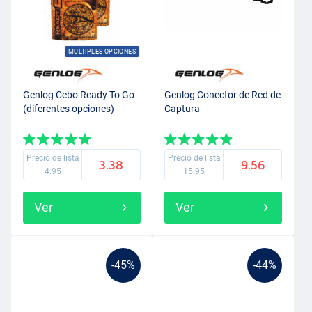
MULTIPLES OPCIONES
Genlog Cebo Ready To Go
Genlog Conector de Red de
(diferentes opciones)
Captura
Precio de lista
Precio de lista
3.38
9.56
4.95
15.95
Ver
Ver
-45%
-44%