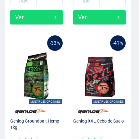
14.95
4.95
Ver
Ver
-33%
-41%
MULTIPLES OPCIONES
MULTIPLES OPCIONES
Genlog Groundbait Hemp
Genlog XXL Cebo de Suelo
1kg