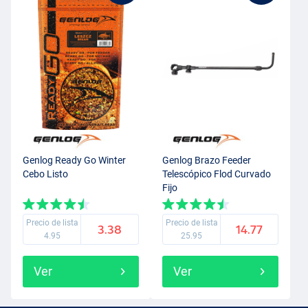
Genlog Ready Go Winter
Genlog Brazo Feeder
Cebo Listo
Telescópico Flod Curvado
Fijo
Precio de lista
Precio de lista
3.38
14.77
4.95
25.95
Ver
Ver