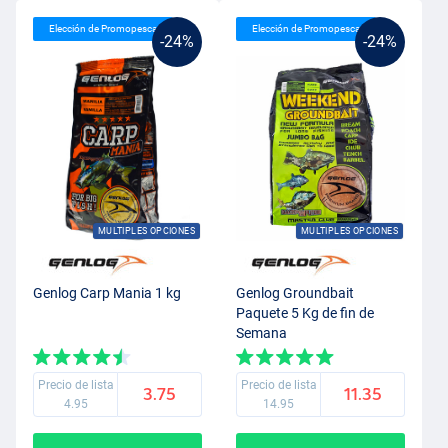
Elección de Promopesca
Elección de Promopesca
-24%
-24%
MULTIPLES OPCIONES
MULTIPLES OPCIONES
Genlog Carp Mania 1 kg
Genlog Groundbait
Paquete 5 Kg de fin de
Semana
Precio de lista
Precio de lista
3.75
11.35
4.95
14.95