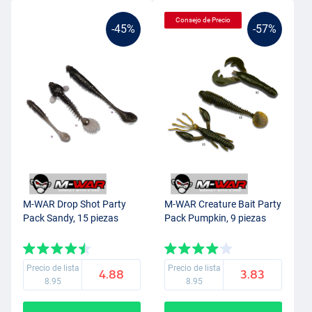
Consejo de Precio
-45%
-57%
M-WAR Drop Shot Party
M-WAR Creature Bait Party
Pack Sandy, 15 piezas
Pack Pumpkin, 9 piezas
Precio de lista
Precio de lista
4.88
3.83
8.95
8.95