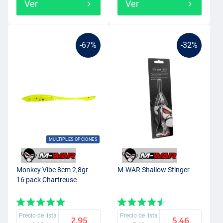
Ver
Ver
-67%
-32%
MULTIPLES OPCIONES
Monkey Vibe 8cm 2,8gr -
M-WAR Shallow Stinger
16 pack Chartreuse
Precio de lista
Precio de lista
2.95
5.46