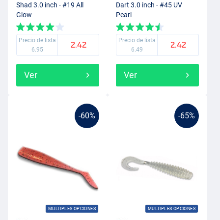
Shad 3.0 inch - #19 All
Dart 3.0 inch - #45 UV
Glow
Pearl
Precio de lista
Precio de lista
2.42
2.42
6.95
6.49
Ver
Ver
-60%
-65%
MULTIPLES OPCIONES
MULTIPLES OPCIONES