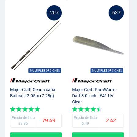
-20%
-63%
MULTIPLES OPCIONES
MULTIPLES OPCIONES
Major Craft Ceana caña
Major Craft ParaWorm -
Baitcast 2.05m (7-28g)
Dart 3.0 inch - #41 UV
Clear
Precio de lista
Precio de lista
79.49
2.42
99.95
6.49