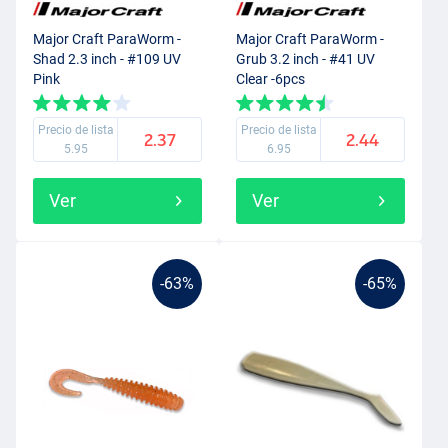
Major Craft ParaWorm -
Major Craft ParaWorm -
Shad 2.3 inch - #109 UV
Grub 3.2 inch - #41 UV
Pink
Clear -6pcs
Precio de lista
Precio de lista
2.37
2.44
5.95
6.95
Ver
Ver
-63%
-65%