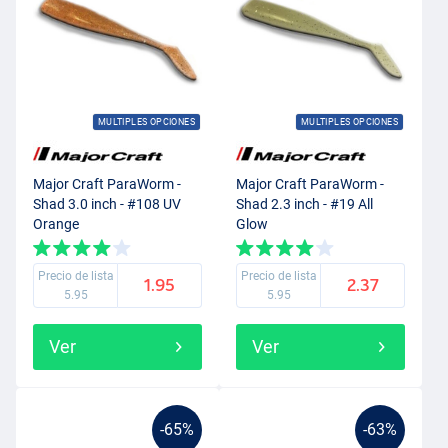
MULTIPLES OPCIONES
MULTIPLES OPCIONES
Major Craft ParaWorm -
Major Craft ParaWorm -
Shad 3.0 inch - #108 UV
Shad 2.3 inch - #19 All
Orange
Glow
Precio de lista
Precio de lista
1.95
2.37
5.95
5.95
Ver
Ver
-65%
-63%