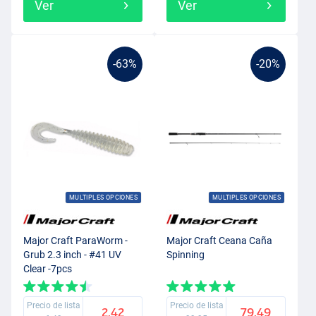
Ver
Ver
-63%
-20%
MULTIPLES OPCIONES
MULTIPLES OPCIONES
Major Craft ParaWorm -
Major Craft Ceana Caña
Grub 2.3 inch - #41 UV
Spinning
Clear -7pcs
Precio de lista
Precio de lista
2.42
79.49