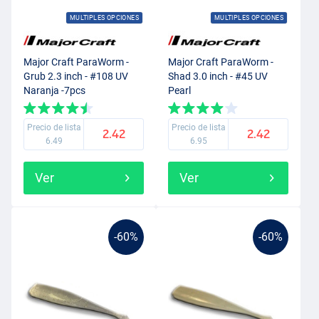
MULTIPLES OPCIONES
MULTIPLES OPCIONES
Major Craft ParaWorm -
Major Craft ParaWorm -
Grub 2.3 inch - #108 UV
Shad 3.0 inch - #45 UV
Naranja -7pcs
Pearl
Precio de lista
Precio de lista
2.42
2.42
6.49
6.95
Ver
Ver
-60%
-60%