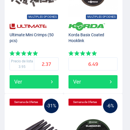
MULTIPLES OPCIONES
MULTIPLES OPCIONES
Ultimate Mini Crimps (50
Korda Basix Coated
pcs)
Hooklink
Precio de lista
2.37
6.49
3.95
Ver
Ver
Semana de Ofertas
Semana de Ofertas
-31%
-6%