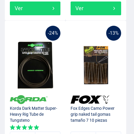
Ver
Ver
-24%
-13%
Korda Dark Matter Super-
Fox Edges Camo Power
Heavy Rig Tube de
grip naked tail gomas
Tungsteno
tamaño 7 10 piezas