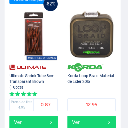
Elección de Promopesca
-82%
MULTIPLES OPCIONES
Ultimate Shrink Tube 8cm
Korda Loop Braid Material
Transparant Brown
de Líder 20lb
(10pcs)
Precio de lista
0.87
12.95
4.95
Ver
Ver