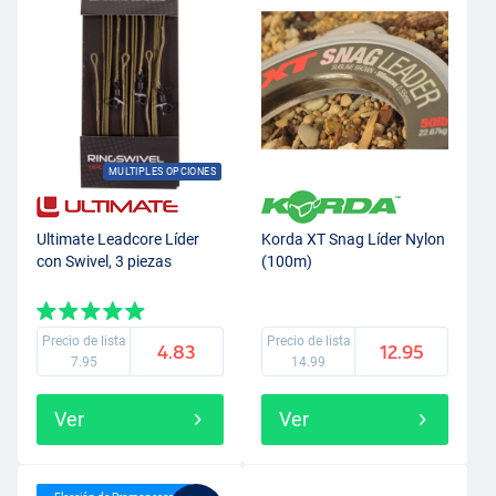
MULTIPLES OPCIONES
Ultimate Leadcore Líder
Korda XT Snag Líder Nylon
con Swivel, 3 piezas
(100m)
Precio de lista
Precio de lista
4.83
12.95
7.95
14.99
Ver
Ver