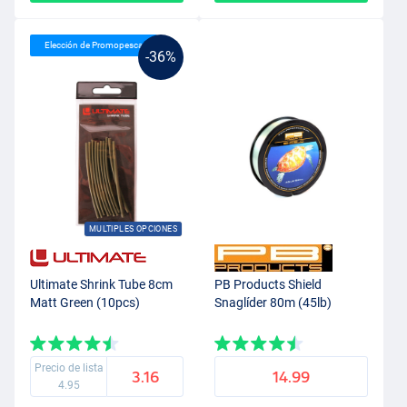
Elección de Promopesca
-36%
MULTIPLES OPCIONES
Ultimate Shrink Tube 8cm
PB Products Shield
Matt Green (10pcs)
Snaglíder 80m (45lb)
Precio de lista
3.16
14.99
4.95