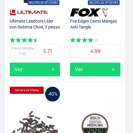
MULTIPLES OPCIONES
MULTIPLES OPCIONES
Ultimate Leadcore Líder
Fox Edges Camo Mangas
con Sistema Chod, 3 piezas
Anti-Tangle
Precio de lista
5.71
4.99
7.95
Ver
Ver
Semana de Ofertas
-40%