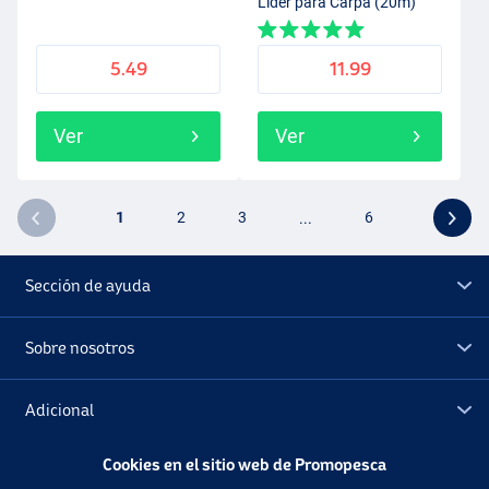
Lider para Carpa (20m)
5.49
11.99
Ver
Ver
1
2
3
...
6
Sección de ayuda
Sobre nosotros
Adicional
Cookies en el sitio web de Promopesca
Outlet