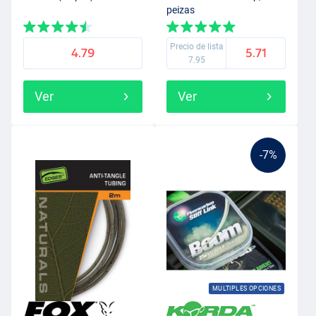
peizas
Precio de lista
4.79
5.71
7.95
Ver
Ver
-7%
MULTIPLES OPCIONES