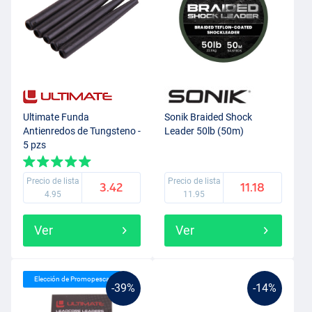
Ultimate Funda
Sonik Braided Shock
Antienredos de Tungsteno -
Leader 50lb (50m)
5 pzs
Precio de lista
Precio de lista
3.42
11.18
4.95
11.95
Ver
Ver
Elección de Promopesca
-39%
-14%