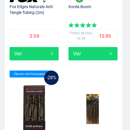
Fox Edges Naturals Anti
Korda Boom
Tangle Tubing (2m)
Precio de lista
3.59
13.95
14.99
Ver
Ver
Elección de Promopesca
-28%