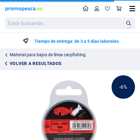
Perfil
Ces
Spomb Bajos de Línea Trenzados Cónicos 10 m 20-50 lb (3 pzas.)
Precio de lista
Estoy
26.55
buscando…
27.95
en
Tiempo de entrega: de 3 a 5 días laborales
Material para bajos de línea carpfishing
VOLVER A RESULTADOS
-6%