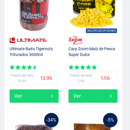
MULTIPLES OPCIONES
Ultimate Baits Tigernuts
Carp Zoom Maíz de Pesca
Triturados 3000ml
Super Dulce
Precio de lista
Precio de lista
13.95
1.56
19.95
2.95
Ver
Ver
-34%
-5%