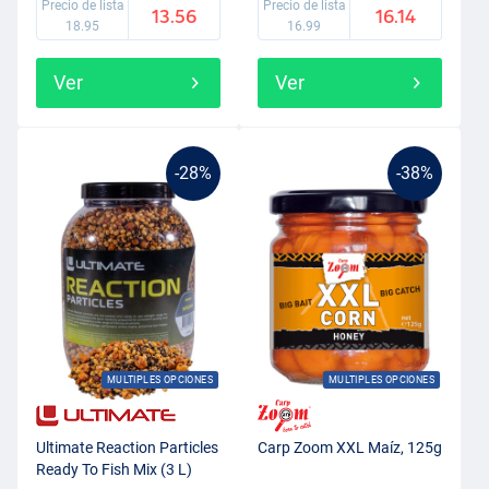
Precio de lista
Precio de lista
13.56
16.14
18.95
16.99
Ver
Ver
-28%
-38%
MULTIPLES OPCIONES
MULTIPLES OPCIONES
Ultimate Reaction Particles
Carp Zoom XXL Maíz, 125g
Ready To Fish Mix (3 L)