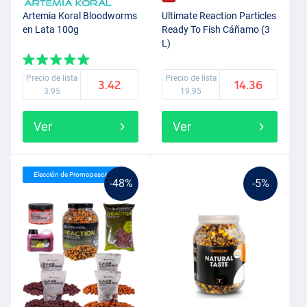
Artemia Koral Bloodworms
Ultimate Reaction Particles
en Lata 100g
Ready To Fish Cáñamo (3
L)
Precio de lista
Precio de lista
3.42
14.36
3.95
19.95
Ver
Ver
Elección de Promopesca
-48%
-5%