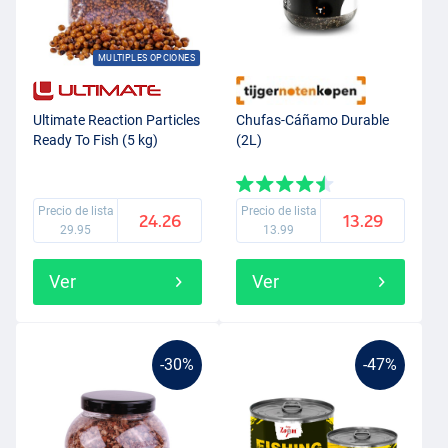
MULTIPLES OPCIONES
Ultimate Reaction Particles
Chufas-Cáñamo Durable
Ready To Fish (5 kg)
(2L)
Precio de lista
Precio de lista
24.26
13.29
29.95
13.99
Ver
Ver
-30%
-47%