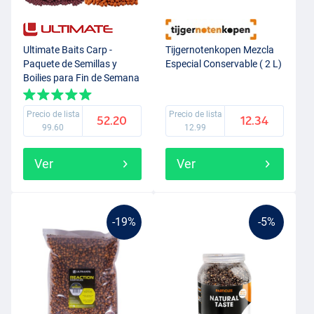
Ultimate Baits Carp -
Tijgernotenkopen Mezcla
Paquete de Semillas y
Especial Conservable ( 2 L)
Boilies para Fin de Semana
Precio de lista
Precio de lista
52.20
12.34
99.60
12.99
Ver
Ver
-19%
-5%