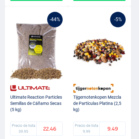
-44%
-5%
Ultimate Reaction Particles
Tijgernotenkopen Mezcla
Semillas de Cáñamo Secas
de Partículas Platina (2,5
(5 kg)
kg)
Precio de lista
Precio de lista
22.46
9.49
39.95
9.99