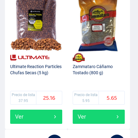
Ultimate Reaction Particles
Zammataro Cáñamo
Chufas Secas (5 kg)
Tostado (800 g)
Precio de lista
Precio de lista
25.16
5.65
37.95
5.95
Ver
Ver