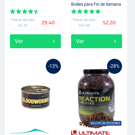
Boilies para Fin de Semana
Precio de lista
Precio de lista
29.40
52.20
65.70
101.60
Ver
Ver
-13%
-28%
MULTIPLES OPCIONES