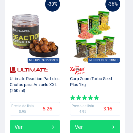
-30%
-36%
MULTIPLES OPCIONES
MULTIPLES OPCIONES
Ultimate Reaction Particles
Carp Zoom Turbo Seed
Chufas para Anzuelo XXL
Plus 1kg
(250 ml)
Precio de lista
Precio de lista
6.26
3.16
8.95
4.95
Ver
Ver