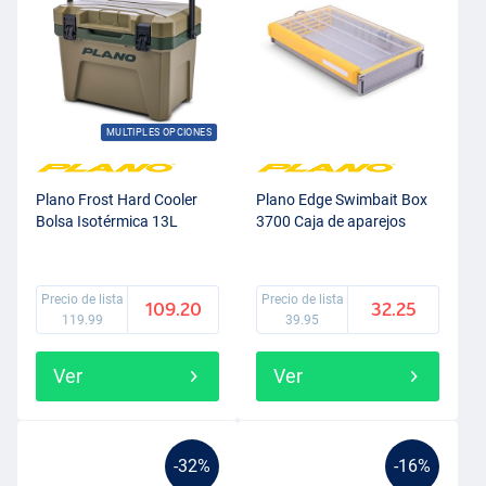
MULTIPLES OPCIONES
Plano Frost Hard Cooler
Plano Edge Swimbait Box
Bolsa Isotérmica 13L
3700 Caja de aparejos
Precio de lista
Precio de lista
109.20
32.25
119.99
39.95
Ver
Ver
-32%
-16%