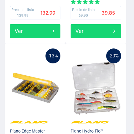
Precio de lista
Precio de lista
132.99
39.85
139.99
69.90
Ver
Ver
-13%
-20%
Plano Edge Master
Plano Hydro-Flo™