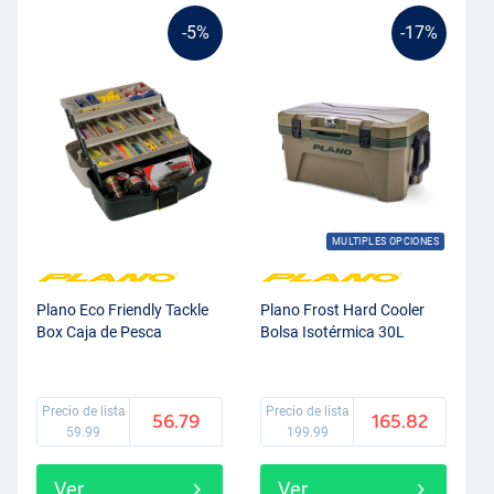
-5%
-17%
MULTIPLES OPCIONES
Plano Eco Friendly Tackle
Plano Frost Hard Cooler
Box Caja de Pesca
Bolsa Isotérmica 30L
Precio de lista
Precio de lista
56.79
165.82
59.99
199.99
Ver
Ver