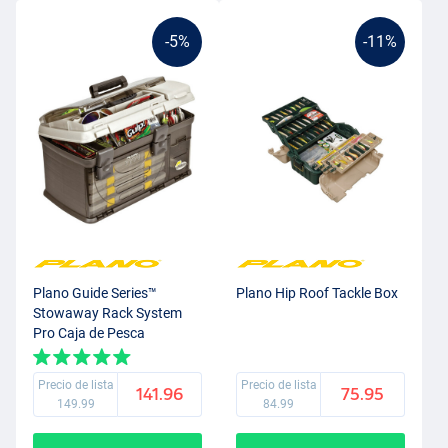
-5%
-11%
Plano Guide Series™
Plano Hip Roof Tackle Box
Stowaway Rack System
Pro Caja de Pesca
Precio de lista
Precio de lista
141.96
75.95
149.99
84.99