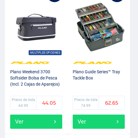
MULTIPLES OPCIONES
Plano Weekend 3700
Plano Guide Series™ Tray
Softsider Bolsa de Pesca
Tackle Box
(Incl. 2 Cajas de Aparejos)
22x43x23cm
Precio de lista
Precio de lista
44.05
62.65
64.99
74.99
Ver
Ver