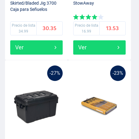
Skirted/Bladed Jig 3700
StowAway
Caja para Señuelos
Precio de lista
Precio de lista
30.35
13.53
34.99
16.99
Ver
Ver
-27%
-23%