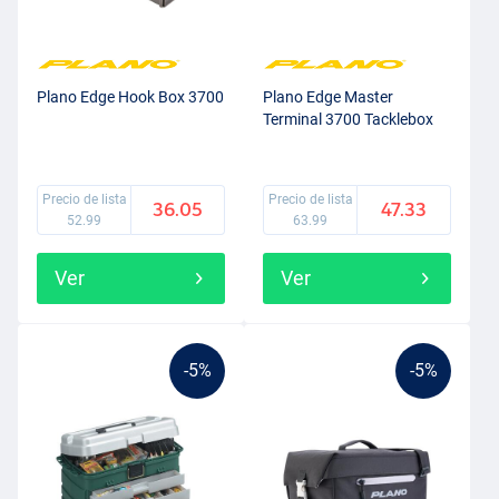
Plano Edge Hook Box 3700
Plano Edge Master
Terminal 3700 Tacklebox
Precio de lista
Precio de lista
36.05
47.33
52.99
63.99
Ver
Ver
-5%
-5%