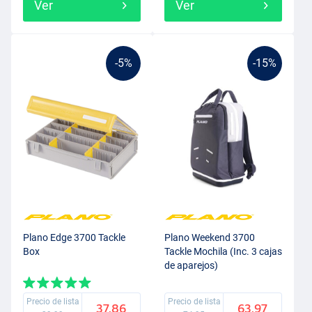
Ver
Ver
-5%
-15%
Plano Edge 3700 Tackle
Plano Weekend 3700
Box
Tackle Mochila (Inc. 3 cajas
de aparejos)
Precio de lista
Precio de lista
37.86
63.97