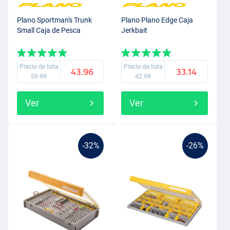
Plano Sportman's Trunk
Plano Plano Edge Caja
Small Caja de Pesca
Jerkbait
Precio de lista
Precio de lista
43.96
33.14
59.99
42.99
Ver
Ver
-32%
-26%