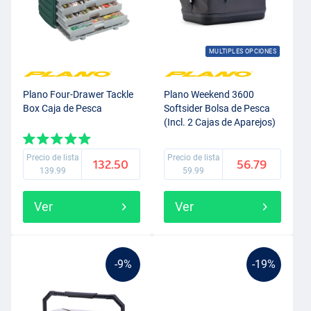
MULTIPLES OPCIONES
Plano Four-Drawer Tackle
Plano Weekend 3600
Box Caja de Pesca
Softsider Bolsa de Pesca
(Incl. 2 Cajas de Aparejos)
20x32x20cm
Precio de lista
Precio de lista
132.50
56.79
139.99
59.99
Ver
Ver
-9%
-19%