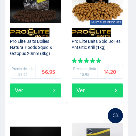
MULTIPLES OPCIONES
Pro Elite Baits Boilies
Pro Elite Baits Gold Boilies
Natural Foods Squid &
Antartic Krill (1kg)
Octopus 20mm (8kg)
Precio de lista
Precio de lista
56.95
14.20
59.95
15.95
Ver
Ver
-5%