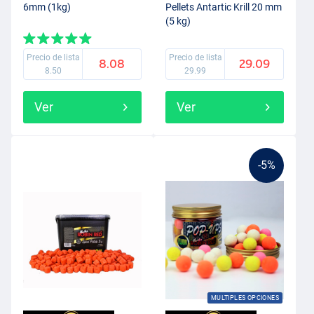
6mm (1kg)
Pellets Antartic Krill 20 mm
(5 kg)
Precio de lista
Precio de lista
8.08
29.09
8.50
29.99
Ver
Ver
-5%
MULTIPLES OPCIONES