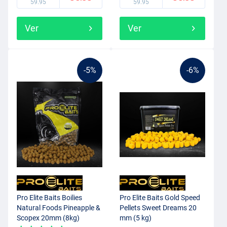
59.95
59.95
Ver
Ver
-5%
-6%
Pro Elite Baits Boilies
Pro Elite Baits Gold Speed
Natural Foods Pineapple &
Pellets Sweet Dreams 20
Scopex 20mm (8kg)
mm (5 kg)