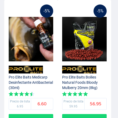
-5%
-5%
Pro Elite Baits Medicarp
Pro Elite Baits Boilies
Desinfectante Antibacterial
Natural Foods Bloody
(30ml)
Mulberry 20mm (8kg)
Precio de lista
Precio de lista
6.60
56.95
6.95
59.95