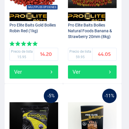
MULTIPLES OPCIONES
Pro Elite Baits Gold Boilies
Pro Elite Baits Boilies
Robin Red (1kg)
Natural Foods Banana &
Strawberry 20mm (8kg)
Precio de lista
Precio de lista
14.20
44.05
15.95
59.95
Ver
Ver
-5%
-11%