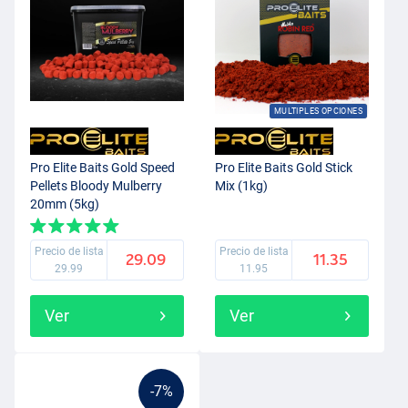
MULTIPLES OPCIONES
Pro Elite Baits Gold Speed
Pro Elite Baits Gold Stick
Pellets Bloody Mulberry
Mix (1kg)
20mm (5kg)
Precio de lista
Precio de lista
29.09
11.35
29.99
11.95
Ver
Ver
-7%