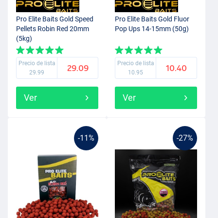
Pro Elite Baits Gold Speed
Pro Elite Baits Gold Fluor
Pellets Robin Red 20mm
Pop Ups 14-15mm (50g)
(5kg)
Precio de lista
Precio de lista
29.09
10.40
29.99
10.95
Ver
Ver
-11%
-27%