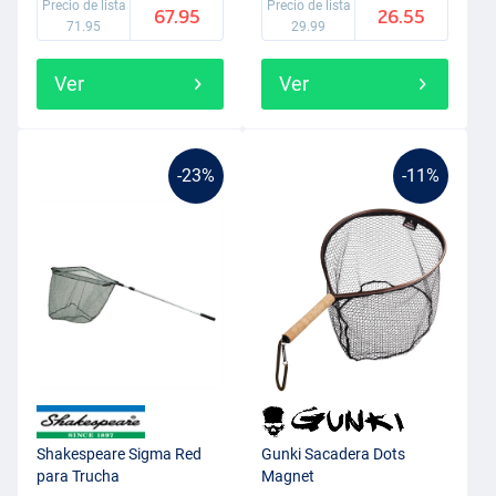
Precio de lista
Precio de lista
67.95
26.55
71.95
29.99
Ver
Ver
-23%
-11%
Shakespeare Sigma Red
Gunki Sacadera Dots
para Trucha
Magnet