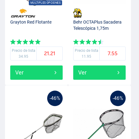
MULTIPLES OPCIONES
Grayton Red Flotante
Behr OCTAPlus Sacadera
Telescópica 1,75m
Precio de lista
Precio de lista
21.21
7.55
34.95
11.95
Ver
Ver
-46%
-46%