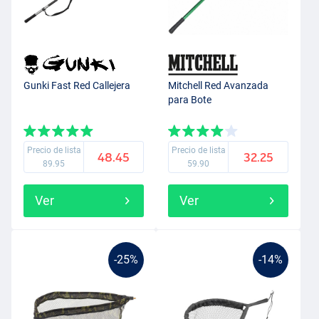
Gunki Fast Red Callejera
Mitchell Red Avanzada
para Bote
Precio de lista
Precio de lista
48.45
32.25
89.95
59.90
Ver
Ver
-25%
-14%