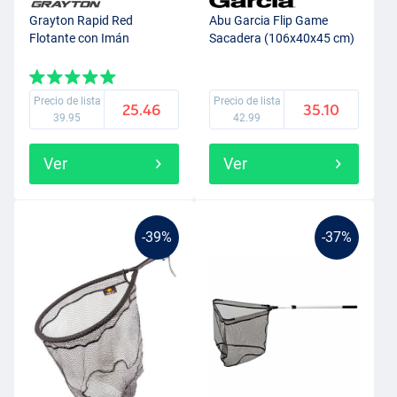
Grayton Rapid Red
Abu Garcia Flip Game
Flotante con Imán
Sacadera (106x40x45 cm)
Precio de lista
Precio de lista
25.46
35.10
39.95
42.99
Ver
Ver
-39%
-37%