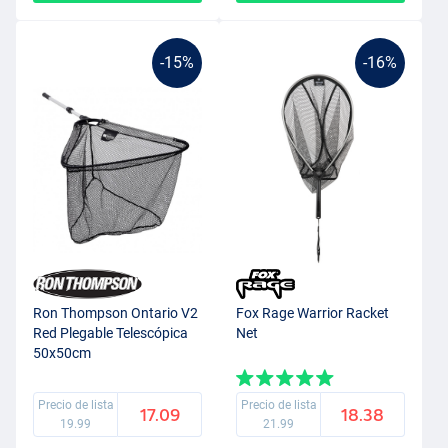
-15%
-16%
Ron Thompson Ontario V2
Fox Rage Warrior Racket
Red Plegable Telescópica
Net
50x50cm
Precio de lista
Precio de lista
17.09
18.38
19.99
21.99