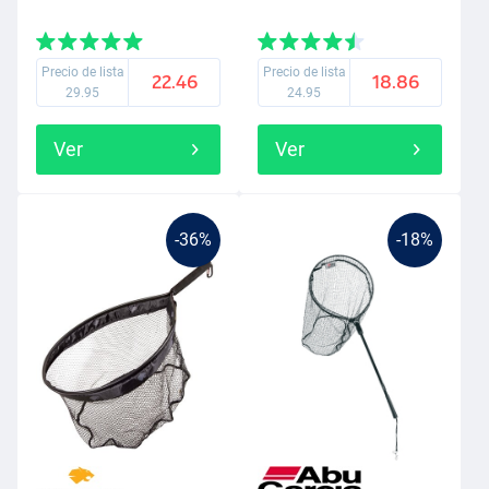
Precio de lista
Precio de lista
22.46
18.86
29.95
24.95
Ver
Ver
-36%
-18%