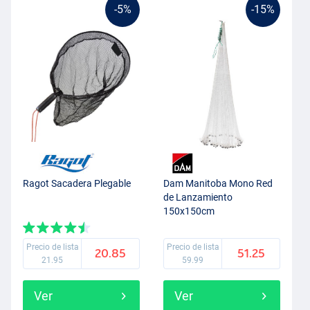
-5%
-15%
Ragot Sacadera Plegable
Dam Manitoba Mono Red
de Lanzamiento
150x150cm
Precio de lista
Precio de lista
20.85
51.25
21.95
59.99
Ver
Ver