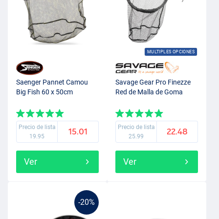
MULTIPLES OPCIONES
Saenger Pannet Camou
Savage Gear Pro Finezze
Big Fish 60 x 50cm
Red de Malla de Goma
Precio de lista
Precio de lista
15.01
22.48
19.95
25.99
Ver
Ver
-20%