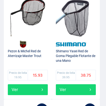
Pezon & Michel Red de
Shimano Yasei Red de
Aterrizaje Master Trout
Goma Plegable Flotante de
una Mano
Precio de lista
Precio de lista
15.93
38.75
19.95
39.95
Ver
Ver