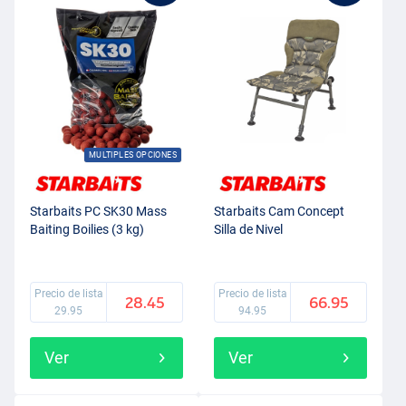
MULTIPLES OPCIONES
Starbaits PC SK30 Mass
Starbaits Cam Concept
Baiting Boilies (3 kg)
Silla de Nivel
Precio de lista
Precio de lista
28.45
66.95
29.95
94.95
Ver
Ver