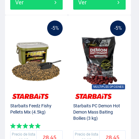
Ver
Ver
-5%
-5%
MULTIPLES OPCIONES
Starbaits Feedz Fishy
Starbaits PC Demon Hot
Pellets Mix (4.5kg)
Demon Mass Baiting
Boilies (3 kg)
Precio de lista
Precio de lista
28.45
28.45