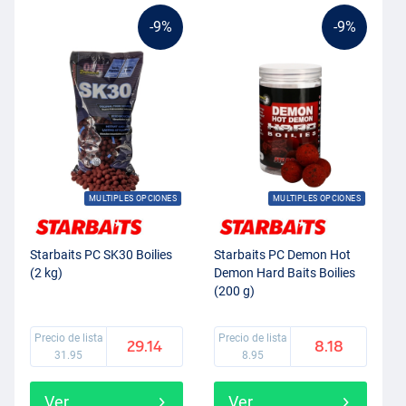
-9%
-9%
MULTIPLES OPCIONES
MULTIPLES OPCIONES
Starbaits PC SK30 Boilies
Starbaits PC Demon Hot
(2 kg)
Demon Hard Baits Boilies
(200 g)
Precio de lista
Precio de lista
29.14
8.18
31.95
8.95
Ver
Ver