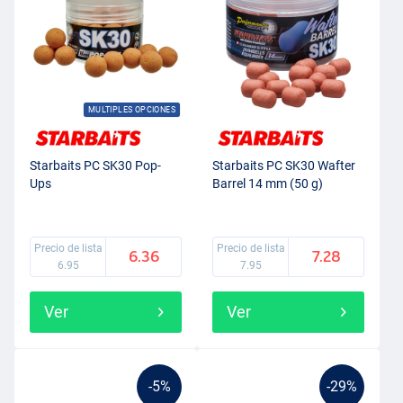
MULTIPLES OPCIONES
Starbaits PC SK30 Pop-
Starbaits PC SK30 Wafter
Ups
Barrel 14 mm (50 g)
Precio de lista
Precio de lista
6.36
7.28
6.95
7.95
Ver
Ver
-5%
-29%