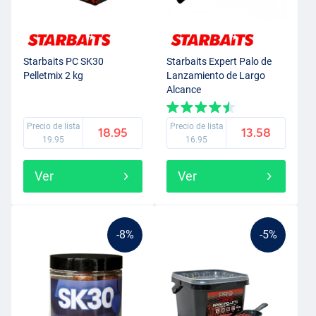
Starbaits PC SK30
Starbaits Expert Palo de
Pelletmix 2 kg
Lanzamiento de Largo
Alcance
Precio de lista
Precio de lista
18.95
13.58
19.95
16.95
Ver
Ver
-8%
-5%