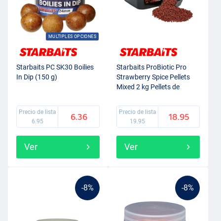
MULTIPLES OPCIONES
Starbaits PC SK30 Boilies
Starbaits ProBiotic Pro
In Dip (150 g)
Strawberry Spice Pellets
Mixed 2 kg Pellets de
Cebado
Precio de lista
Precio de lista
6.36
18.95
6.95
19.95
Ver
Ver
-8%
-8%