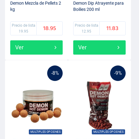
Demon Mezcla de Pellets 2
Demon Dip Atrayente para
kg
Boilies 200 ml
Precio de lista
Precio de lista
18.95
11.83
19.95
12.95
Ver
Ver
-8%
-9%
MULTIPLES OPCIONES
MULTIPLES OPCIONES